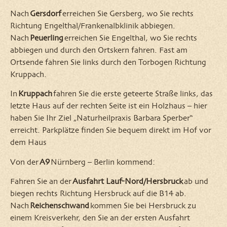
Nach
Gersdorf
erreichen Sie Gersberg, wo Sie rechts
Richtung Engelthal/Frankenalbklinik abbiegen.
Nach
Peuerling
erreichen Sie Engelthal, wo Sie rechts
abbiegen und durch den Ortskern fahren. Fast am
Ortsende fahren Sie links durch den Torbogen Richtung
Kruppach.
In
Kruppach
fahren Sie die erste geteerte Straße links, das
letzte Haus auf der rechten Seite ist ein Holzhaus – hier
haben Sie Ihr Ziel „Naturheilpraxis Barbara Sperber“
erreicht. Parkplätze finden Sie bequem direkt im Hof vor
dem Haus
Von der
A9
Nürnberg – Berlin kommend:
Fahren Sie an der
Ausfahrt Lauf-Nord/Hersbruck
ab und
biegen rechts Richtung Hersbruck auf die B14 ab.
Nach
Reichenschwand
kommen Sie bei Hersbruck zu
einem Kreisverkehr, den Sie an der ersten Ausfahrt